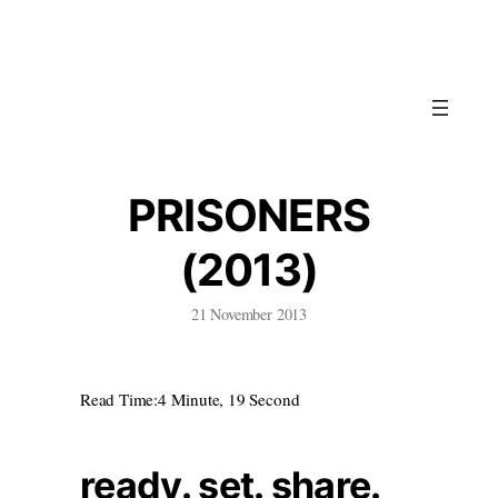
Skip
to
content
PRISONERS
(2013)
21 November 2013
Read Time:
4 Minute, 19 Second
ready. set. share.