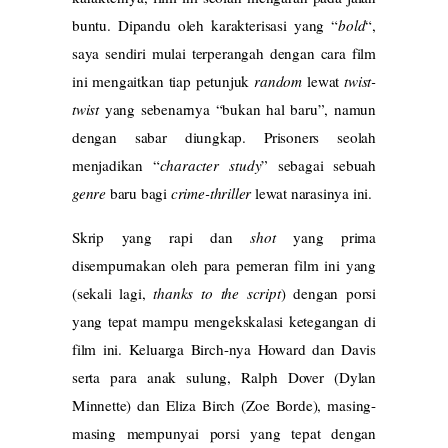
buntu. Dipandu oleh karakterisasi yang “
bold
“,
saya sendiri mulai terperangah dengan cara film
ini mengaitkan tiap petunjuk
random
lewat
twist-
twist
yang sebenarnya “bukan hal baru”, namun
dengan sabar diungkap. Prisoners seolah
menjadikan “
character study
” sebagai sebuah
genre
baru bagi
crime-thriller
lewat narasinya ini.
Skrip yang rapi dan
shot
yang prima
disempurnakan oleh para pemeran film ini yang
(sekali lagi,
thanks to the script
) dengan porsi
yang tepat mampu mengekskalasi ketegangan di
film ini. Keluarga Birch-nya Howard dan Davis
serta para anak sulung, Ralph Dover (Dylan
Minnette) dan Eliza Birch (Zoe Borde), masing-
masing mempunyai porsi yang tepat dengan