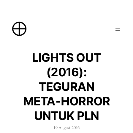
Skip
to
content
LIGHTS OUT
(2016):
TEGURAN
META-HORROR
UNTUK PLN
19 August 2016