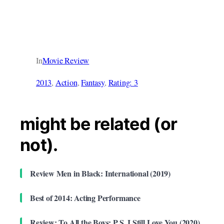
In
Movie Review
2013
, 
Action
, 
Fantasy
, 
Rating: 3
might be related (or
not).
Review Men in Black: International (2019)
Best of 2014: Acting Performance
Review: To All the Boys: P.S. I Still Love You (2020)