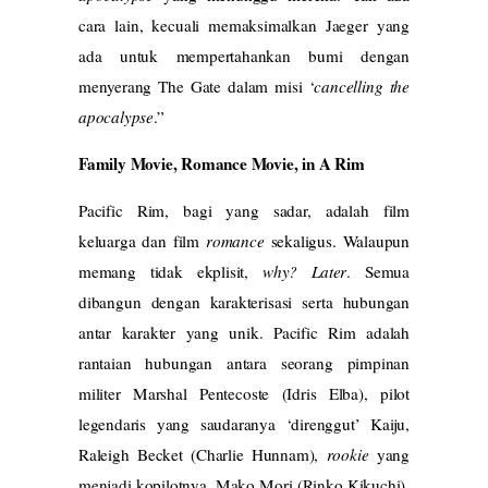
cara lain, kecuali memaksimalkan Jaeger yang
ada untuk mempertahankan bumi dengan
menyerang The Gate dalam misi ‘
cancelling the
apocalypse
.”
Family Movie, Romance Movie, in A Rim
Pacific Rim, bagi yang sadar, adalah film
keluarga dan film
romance
sekaligus. Walaupun
memang tidak ekplisit,
why? Later
. Semua
dibangun dengan karakterisasi serta hubungan
antar karakter yang unik. Pacific Rim adalah
rantaian hubungan antara seorang pimpinan
militer Marshal Pentecoste (Idris Elba), pilot
legendaris yang saudaranya ‘direnggut’ Kaiju,
Raleigh Becket (Charlie Hunnam),
rookie
yang
menjadi kopilotnya, Mako Mori (Rinko Kikuchi),