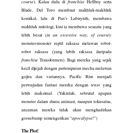
course
). Kalau dulu di
franchise
Hellboy serta
Blade, Del Toro membuat makhluk-makhluk
komikal, lalu di Pan’s Labirynth, membawa
makhluk mitologi, kini ia membawa sesuatu yang
lebih besar (
in an excessive way, of course
):
monster-monster reptil raksasa melawan robot-
robot raksasa (yang lebih raksasa daripada
franchise
Transformers). Bagi mereka yang sejak
kecil dijejali dengan pertempuran mecha melawan
gojira dan variannya, Pacific Rim menjadi
perwujudan fantasi mereka dengan
tense
yang
lebih maksimal. (Yakinlah, sebrutal apapun
monster dalam dunia animasi, maupun tokusatsu,
ancaman mereka tidak akan menghadirkan
goosebump semengerikan “
apocalypse
!”)
The Plot!