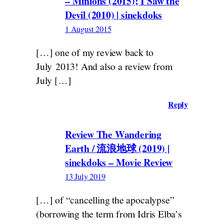
– Minions (2015); I Saw the
Devil (2010) | sinekdoks
1 August 2015
[…] one of my review back to
July 2013! And also a review from
July […]
Reply
Review The Wandering
Earth / 流浪地球 (2019) |
sinekdoks – Movie Review
13 July 2019
[…] of “cancelling the apocalypse”
(borrowing the term from Idris Elba’s