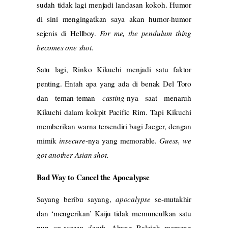
sudah tidak lagi menjadi landasan kokoh. Humor
di sini mengingatkan saya akan humor-humor
sejenis di Hellboy.
For me, the pendulum thing
becomes one shot.
Satu lagi, Rinko Kikuchi menjadi satu faktor
penting. Entah apa yang ada di benak Del Toro
dan teman-teman
casting
-nya saat menaruh
Kikuchi dalam kokpit Pacific Rim. Tapi Kikuchi
memberikan warna tersendiri bagi Jaeger, dengan
mimik
insecure
-nya yang memorable.
Guess, we
got another Asian shot.
Bad Way to Cancel the Apocalypse
Sayang beribu sayang,
apocalypse
se-mutakhir
dan ‘mengerikan’ Kaiju tidak memunculkan satu
pun
on-screen death
. Abang Raleigh memang