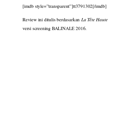
[imdb style=”transparent”]tt3791302[/imdb]
Review ini ditulis berdasarkan
La Tête Haute
versi screening BALINALE 2016.