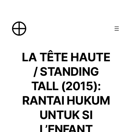
Skip
to
content
LA TÊTE HAUTE
/ STANDING
TALL (2015):
RANTAI HUKUM
UNTUK SI
L’ENFANT