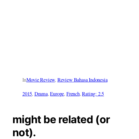
In
Movie Review
, 
Review Bahasa Indonesia
2015
, 
Drama
, 
Europe
, 
French
, 
Rating: 2.5
might be related (or
not).