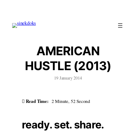
Skip
to
content
AMERICAN
HUSTLE (2013)
19 January 2014
Read Time:
2 Minute, 52 Second
ready. set. share.